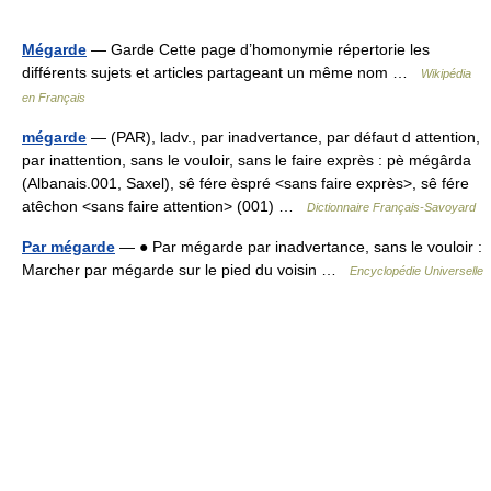
Mégarde
— Garde Cette page d’homonymie répertorie les
différents sujets et articles partageant un même nom …
Wikipédia
en Français
mégarde
— (PAR), ladv., par inadvertance, par défaut d attention,
par inattention, sans le vouloir, sans le faire exprès : pè mégârda
(Albanais.001, Saxel), sê fére èspré <sans faire exprès>, sê fére
atêchon <sans faire attention> (001) …
Dictionnaire Français-Savoyard
Par mégarde
— ● Par mégarde par inadvertance, sans le vouloir :
Marcher par mégarde sur le pied du voisin …
Encyclopédie Universelle