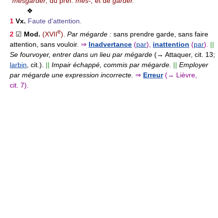
mesgarder;
du préf.
més-,
et de
garder.
❖
1
Vx.
Faute d'attention.
e
2
☑
Mod.
(XVII
).
Par mégarde :
sans prendre garde, sans faire
attention, sans vouloir.
⇒
Inadvertance
(
par
),
inattention
(
par
).
||
Se fourvoyer, entrer dans un lieu par mégarde
(→ Attaquer, cit. 13;
larbin
, cit.).
||
Impair échappé, commis par mégarde.
||
Employer
par mégarde une expression incorrecte.
⇒
Erreur
(→ Lièvre,
cit. 7).