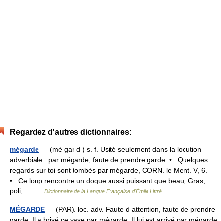
Regardez d'autres dictionnaires:
mégarde
— (mé gar d ) s. f. Usité seulement dans la locution
adverbiale : par mégarde, faute de prendre garde. • Quelques
regards sur toi sont tombés par mégarde, CORN. le Ment. V, 6.
• Ce loup rencontre un dogue aussi puissant que beau, Gras,
poli,… …
Dictionnaire de la Langue Française d'Émile Littré
MÉGARDE
— (PAR). loc. adv. Faute d attention, faute de prendre
garde. Il a brisé ce vase par mégarde. Il lui est arrivé par mégarde