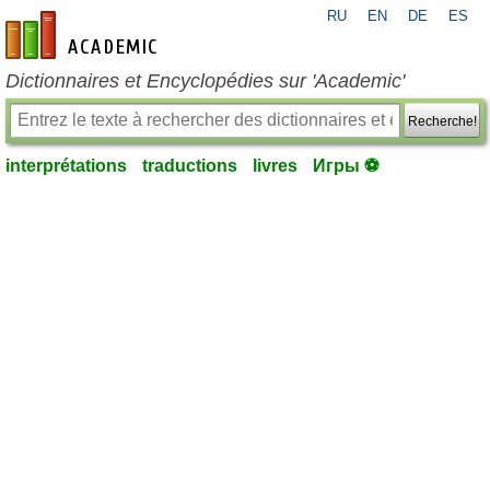
RU
EN
DE
ES
fr-academic.com
Dictionnaires et Encyclopédies sur 'Academic'
Recherche!
interprétations
traductions
livres
Игры ⚽