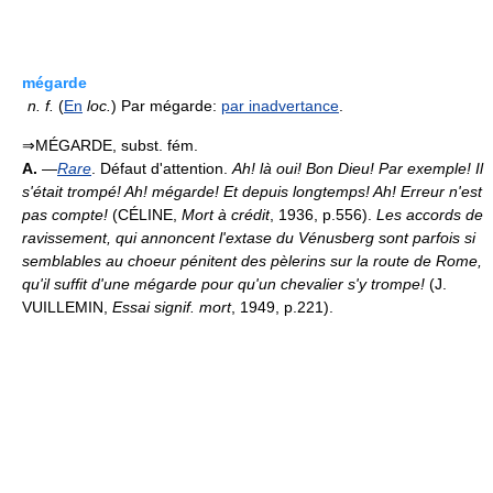
mégarde
n.
f.
(
En
loc.
) Par mégarde:
par inadvertance
.
⇒MÉGARDE, subst. fém.
A.
—
Rare
. Défaut d'attention.
Ah! là oui! Bon Dieu! Par exemple! Il
s'était trompé! Ah! mégarde! Et depuis longtemps! Ah! Erreur n'est
pas compte!
(CÉLINE,
Mort à crédit
, 1936, p.556).
Les accords de
ravissement, qui annoncent l'extase du Vénusberg sont parfois si
semblables au choeur pénitent des pèlerins sur la route de Rome,
qu'il suffit d'une mégarde pour qu'un chevalier s'y trompe!
(J.
VUILLEMIN,
Essai signif. mort
, 1949, p.221).