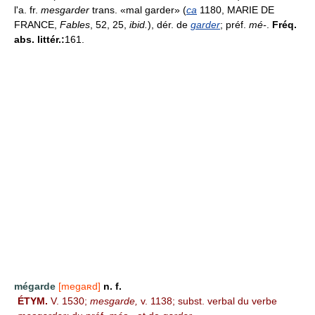
l'a. fr.
mesgarder
trans. «mal garder» (
ca
1180, MARIE DE
FRANCE,
Fables
, 52, 25,
ibid.
), dér. de
garder
; préf.
mé-
.
Fréq.
abs. littér.:
161.
mégarde
[megaʀd]
n. f.
ÉTYM.
V. 1530;
mesgarde,
v. 1138; subst. verbal du verbe