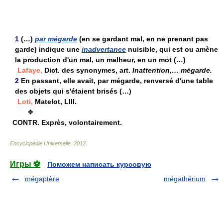
1
(…)
par mégarde
(en se gardant mal, en ne prenant pas
garde) indique une
inadvertance
nuisible, qui est ou amène
la production d'un mal, un malheur, en un mot (…)
Lafaye,
Dict. des synonymes, art.
Inattention,… mégarde.
2
En passant, elle avait, par mégarde, renversé d'une table
des objets qui s'étaient brisés (…)
Loti,
Matelot, LIII.
❖
CONTR.
Exprès, volontairement.
Encyclopédie Universelle
.
2012
.
Игры ⚽
Поможем написать курсовую
mégaptère
mégathérium