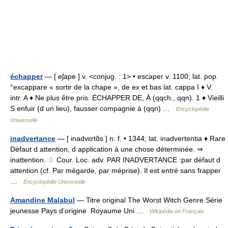
échapper
— [ eʃape ] v. <conjug. : 1> • escaper v. 1100; lat. pop.
°excappare « sortir de la chape », de ex et bas lat. cappa I ♦ V.
intr. A ♦ Ne plus être pris. ÉCHAPPER DE, À (qqch., qqn). 1 ♦ Vieilli
S enfuir (d un lieu), fausser compagnie à (qqn) …
Encyclopédie
Universelle
inadvertance
— [ inadvɛrtɑ̃s ] n. f. • 1344; lat. inadvertentia ♦ Rare
Défaut d attention, d application à une chose déterminée. ⇒
inattention. ♢ Cour. Loc. adv. PAR INADVERTANCE :par défaut d
attention (cf. Par mégarde, par méprise). Il est entré sans frapper
…
Encyclopédie Universelle
Amandine Malabul
— Titre original The Worst Witch Genre Série
jeunesse Pays d’origine Royaume Uni …
Wikipédia en Français