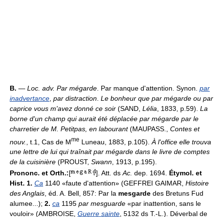
B.
—
Loc. adv.
Par mégarde
. Par manque d'attention. Synon.
par
inadvertance
,
par distraction
.
Le bonheur que par mégarde ou par
caprice vous m'avez donné ce soir
(SAND,
Lélia
, 1833, p.59).
La
borne d'un champ qui aurait été déplacée par mégarde par le
charretier de M. Petitpas, en labourant
(MAUPASS.,
Contes et
me
nouv.
, t.1, Cas de M
Luneau, 1883, p.105).
À l'office elle trouva
une lettre de lui qui traînait par mégarde dans le livre de comptes
de la cuisinière
(PROUST,
Swann
, 1913, p.195).
Prononc. et Orth.:
[
]. Att. ds
Ac.
dep. 1694.
Étymol. et
Hist. 1.
Ca
1140 «faute d'attention» (GEFFREI GAIMAR,
Histoire
des Anglais
, éd. A. Bell, 857: Par la
mesgarde
des Bretuns Fud
alumee...);
2.
ca
1195
par mesguarde
«par inattention, sans le
vouloir» (AMBROISE,
Guerre sainte
, 5132 ds T.-L.). Déverbal de