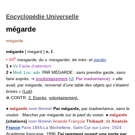
Encyclopédie Universelle
mégarde
mégarde
mégarde
[ megard ]
n. f.
e
•
XII
mesgarde;
du v.
mesgarder,
de
més-
et
garder
1
♦
Vx
Faute d'attention.
2
♦
Mod. Loc. adv.
PAR MÉGARDE :
sans prendre garde, sans
faire exprès. ⇒
involontairement
(
cf
. Par inadvertance).
« elle
avait, par mégarde, renversé d'une table des objets qui s'étaient
brisés »
(
Loti
)
.
⊗ CONTR.
2. Exprès
,
volontairement.
●
mégarde
nom féminin
Par mégarde,
par inadvertance, sans le
vouloir :
Marcher par mégarde sur le pied du voisin.
●
mégarde
(citations)
nom féminin
Anatole François
Thibault
, dit
Anatole
France
Paris 1844-La Béchellerie, Saint-Cyr-sur-Loire, 1924
Académie française, 1896
J'ai rarement ouvert une porte par